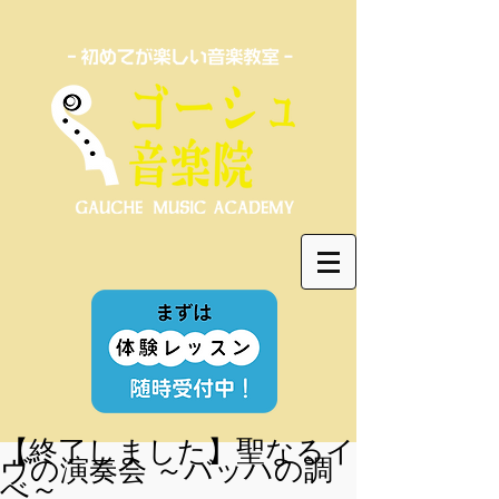
【終了しました】聖なるイ
ヴの演奏会 ～バッハの調
べ～