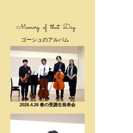
まって新しく何かを始めてみたい」そんな
風に思っているあなた、今こそ『楽器』に
挑戦してみませんか？ 楽譜は読めなくて…
という方。長くブランクが空いてしまっ
Memory of that Day
て…という方。何年もレッスンに通う自信
が無くても、試しに2～３ヵ月間だったらい
かがでしょう？ ゴーシュ音楽院では、まず
ゴーシュのアルバム
は気軽に楽器に触れて頂きたく春限定の短
期体験コースをご用意しました。憧れの音
楽を、聴くだけでなく「奏でる」へ。はじ
めの一歩を踏み出してみませんか？！ 【キ
ャンペーン特集ページ】
2026.4.26 春の受講生発表会