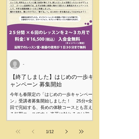
-
【終了しました】はじめの一歩キ
ャンペーン 募集開始
今年も春限定の「はじめの一歩キャンペー
ン」受講者募集開始しました！ 25分×全6
回で完結する、長めの体験コースとも言え
る短期コースです！ 楽器に触れるのは初め
て、ひさしぶり、という方もお気軽にレッ
スンを受けてみてください。 不明な点は、
1
/
12
当院までお問い合わせください。 「年も改