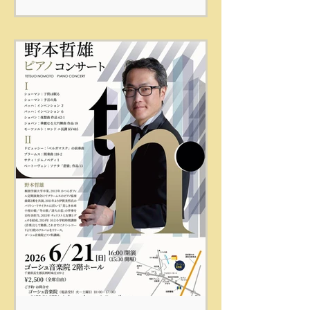
催します。 今回が2回目となる千葉市での
ホール公演です。 平日の午後の公演ですの
で、多くの皆さんに気軽に楽しんでいただ
けるようにプログラムを組みました。チェ
ロ、ピアノそれぞれの独奏の名曲と、デュ
オの小品を集めた彩り豊かなプログラムと
なっています。 初秋の午後に響くチェロと
ピアノの対話、お楽しみください。 詳細と
ウェブチケットのお申込みは、コンサート
特設ページをご覧ください。
https://www.gauche-
music.com/otomonomoto2026