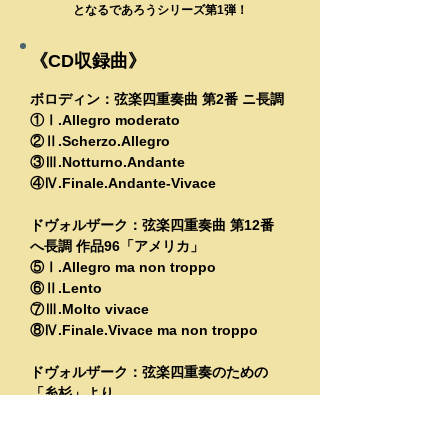
となるであろうシリーズ第1弾！
《CD収録曲》
ボロディン：弦楽四重奏曲 第2番 ニ長調
①Ⅰ.Allegro moderato
②Ⅱ.Scherzo.Allegro
③Ⅲ.Notturno.Andante
④Ⅳ.Finale.Andante-Vivace
ドヴォルザーク：弦楽四重奏曲 第12
番
へ長調 作品96「アメリカ」
⑤Ⅰ.Allegro ma non troppo
⑥Ⅱ.Lento
⑦Ⅲ.Molto vivace
⑧Ⅳ.Finale.Vivace ma non troppo
ドヴォルザーク：弦楽四重奏のための
「糸杉」より
⑨第1曲 分かっているとも、あまい望み
を持って