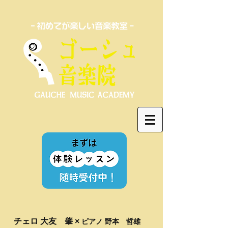
チェロ 大友 肇 ×
ピアノ 野本 哲雄