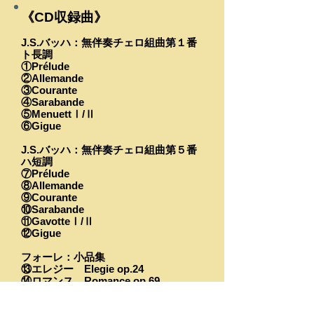
《CD収録曲》
J.S.バッハ：無伴奏チェロ組曲第１番
ト長調
①Prélude
②Allemande
③Courante
④Sarabande
⑤MenuettⅠ/Ⅱ
⑥Gigue
J.S.バッハ：無伴奏チェロ組曲第５番
ハ短調
⑦
Prélude
⑧Allemande
⑨Courante
⑩Sarabande
⑪GavotteⅠ/Ⅱ
⑫Gigue
フォーレ：小品集
⑬エレジー Elegie op.24
⑭ロマンス Romance op.69
​⑮シチリアーノ Sicilienne op.78
⑯セレナーデ Serenade op.98