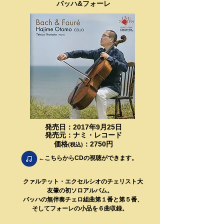
バッハ&フォーレ
発売日：2017年9月25日
​発売元：ナミ・レコード
​価格
：2750円
(税込)
←こちらからCDの視聴ができます。
​ クァルテット・エクセルシオのチェリスト大
友肇の初ソロアルバム。
​ バッハの無伴奏チェロ組曲第１番と第５番、
そしてフォーレの小品を６曲収録。