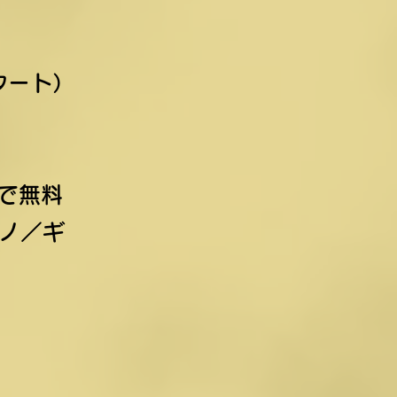
タート）
で無料
ノ／
ギ