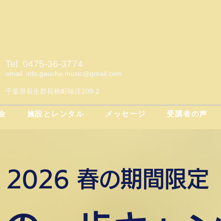
Tel 0475-36-3774
email
info.gauche.music@gmail.com
千葉県長生郡長柄町味庄109-2
金
施設とレンタル
メッセージ
受講者の声
2026​ 春
期間限定
の