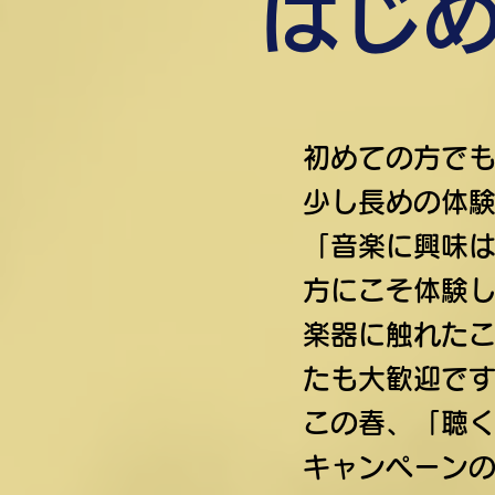
はじ
初めての方でも
少し長めの体
「音楽に興味
方にこそ体験
楽器に触れた
たも大歓迎で
この春、「聴
キャンペーン