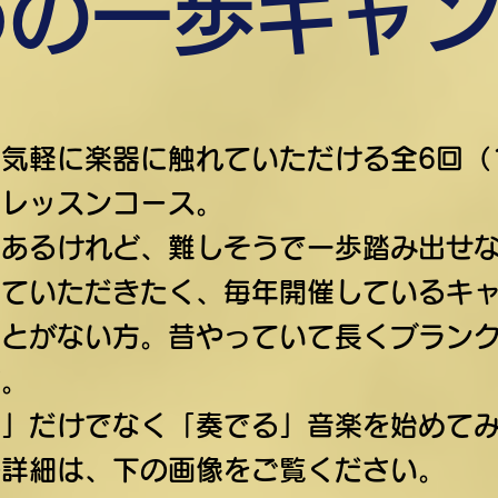
めの一歩キャ
気軽に楽器に触れていただける全6回（1
験レッスンコース。
はあるけれど、難しそうで一歩踏み出せ
していただきたく、毎年開催しているキ
ことがない方。昔やっていて長くブラン
す。
く」だけでなく「奏でる」音楽を始めて
の詳細は、下の画像をご覧ください
​。​