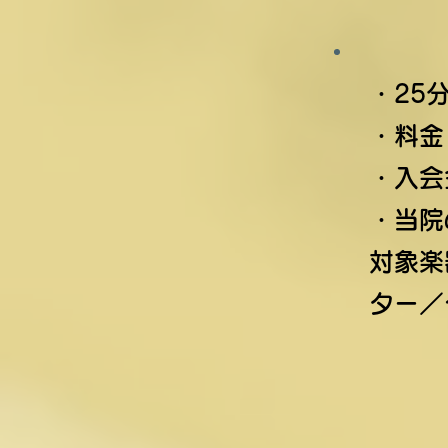
・25
・料金
・入会
・当院
対象楽
ター／