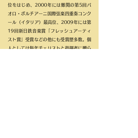
位をはじめ、2000年には難関の第5回パ
オロ・ボルチアーニ国際弦楽四重奏コンク
ール（イタリア）最高位、2009年には第
19回新日鉄音楽賞「フレッシュアーティ
スト賞」受賞などの他にも受賞歴多数。個
人としては毎年チェリストと指揮者に贈ら
れる「齋藤秀雄メモリアル基金賞」（第
13回）を受賞した。2015年にオートモノ
モトとしての活動を開始。2022年3月に
は3枚目のCDアルバム『バッハ＆ディーリ
アス、ドヴォルザーク』をリリース。
東京シティ・フィルハーモニック管弦楽団
首席奏者。東京藝術大学及び桐朋学園大学
非常勤講師。ゴーシュ音楽院講師。​