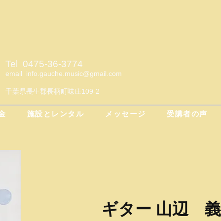
Tel 0475-36-3774
email
info.gauche.music@gmail.com
千葉県長生郡長柄町味庄109-2
金
施設とレンタル
メッセージ
受講者の声
ギター 山辺 