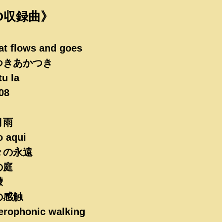
D収録曲》
t flows and goes
つきあかつき
u la
08
月雨
 aqui
々の永遠
の庭
檬
の感触
erophonic walking