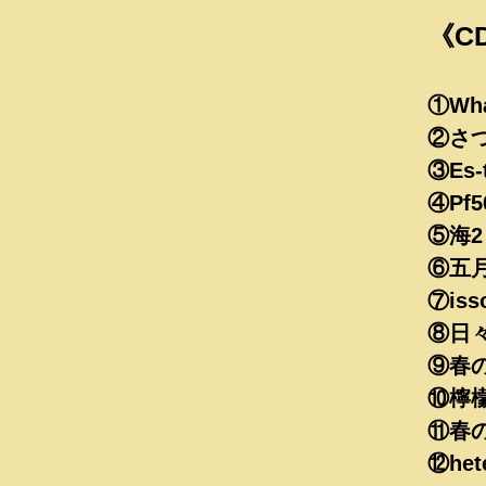
《C
①Wha
②さ
③Es-t
④Pf5
⑤海2
⑥五
⑦isso
⑧日
⑨春
⑩檸
​⑪春
​⑫het