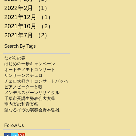
2022年2月
（1）
1件の記事
2021年12月
（1）
1件の記事
2021年10月
（2）
2件の記事
2021年7月
（2）
2件の記事
Search By Tags
ながらの春
はじめの一歩キャンペーン
オートモノモト
コンサート
サンサーンス
チェロ
チェロ大好き！コンサート
バッハ
ピアノ
ピーターと狼
メンデルスゾーン
リサイタル
千葉市
受講生発表会
大友肇
室内楽の和音楽祭
聖なるイヴの演奏会
野本哲雄
Follow Us