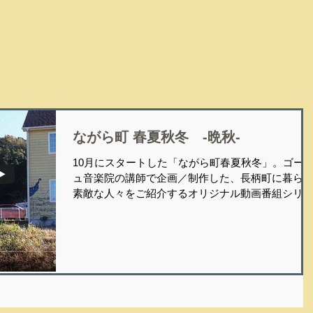
ながら町 春夏秋冬 -晩秋-
10月にスタートした「ながら町春夏秋冬」。ゴー
ュ音楽院の講師で企画／制作した、長柄町に暮ら
素敵な人々をご紹介するオリジナル動画番組シリ
ズです。 そしてこのたび、その「晩秋」編が完成
たしました！ 今回は当院のほど近く、茂原街道沿
にお店を構えるお菓子屋さん【パティシエ...