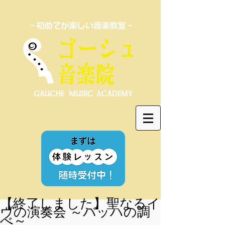
【終了しました】聖なるイ
ヴの演奏会 ～バッハの調
べ～