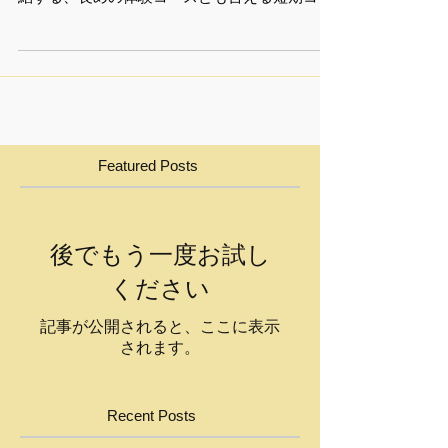
受講者募集開始しました！ 25分×全6回で完
結する、長めの体験コースとも言える短期コー
スです！ 楽器に触れるのは初めて、ひさしぶ
り、という方もお気軽にレッスンを受けてみて
ください。 不明な点は、当院までお問い合わせ
ください。 「年も改まって新しく何かを始めて
みたい」そんな風に思っているあなた、今こそ
『楽器』に挑戦してみませんか？ 楽譜は読めな
くて…という方。長くブランクが空いてしまっ
Featured Posts
て…という方。何年もレッスンに通う自信が無
くても、試しに2～３ヵ月間だったらいかがで
しょう？ ゴーシュ音楽院では、まずは気軽に楽
器に触れて頂きたく春限定の短期体験コースを
後でもう一度お試し
ご用意しました。憧れの音楽を、聴くだけでな
ください
く「奏でる」へ。はじめの一歩を踏み出してみ
ませんか？！ 【キャンペーン特集ページ】
記事が公開されると、ここに表示
されます。