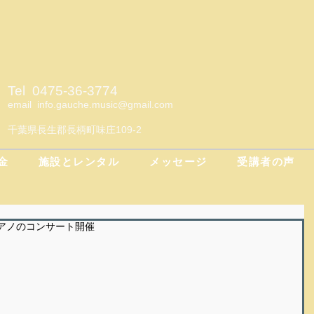
Tel 0475-36-3774
email
info.gauche.music@gmail.com
千葉県長生郡長柄町味庄109-2
金
施設とレンタル
メッセージ
受講者の声
アノのコンサート開催