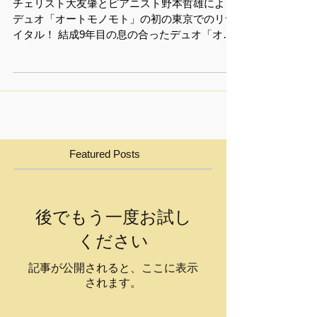
デュオ・リサイタル
チェリスト大友肇とピアニスト野本哲雄による
デュオ「オートモノモト」の初の東京でのリサ
イタル！ 結成9年目の息の合ったデュオ「オー
トモノモト」の豊穣な世界をじっくりお楽しみ
ください。 ゴーシュ音楽院では、2024年10月
16日(水)19：00より...
Featured Posts
後でもう一度お試し
ください
記事が公開されると、ここに表示
されます。